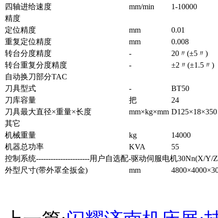
四轴进给速度
mm/min
1-10000
精度
定位精度
mm
0.01
重复定位精度
mm
0.008
转台分度精度
-
20〃(±5〃)
转台重复分度精度
-
±2〃(±1.5〃)
自动换刀部分TAC
刀具型式
-
BT50
刀库容量
把
24
刀具最大直径×重量×长度
mm×kg×mm
D125×18×350
其它
机械重量
kg
14000
机器总功率
KVA
55
控制系统----------------------用户自选配-驱动伺服电机30Nn(X/Y/
外型尺寸(带外罩全扳金)
mm
4800×4000×3