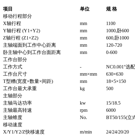
项目
单位
规 格
移动行程部分
X轴行程
mm
1100
Y轴行程 (Y1+Y2)
mm
1000,卧600
Z轴行程 (Z1+Z2)
mm
600,卧1000
主轴端面到工作中心距离
mm
120-720
卧主轴中心到工作台面距离
mm
0-600
工作台部分
工作方式
-
NC0.001°选
工作台尺寸
mm×mm
630×630
T型糟(宽度×数量×间距)
mm
18×5×150
工作台最大承重
kg
500
主轴部分
主轴马达功率
kw
15/18.5
主轴最高转速
rpm
6000
主轴锥度
No.
BT50/155(立
移动速度
X/Y1/Y2/Z快移速度
m/min
24/24/20/20